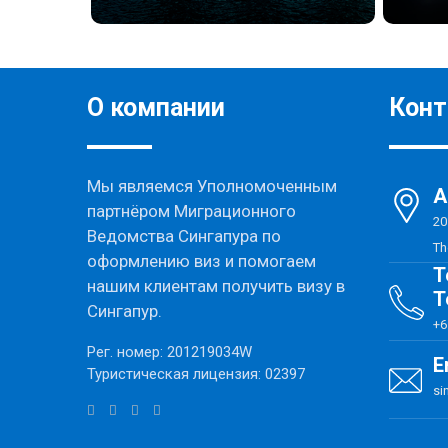
О компании
Кон
Мы являемся Уполномоченным
А
партнёром Миграционного
20
Ведомства Сингапура по
Th
оформлению виз и помогаем
Т
нашим клиентам получить визу в
Т
Сингапур.
+6
Рег. номер: 201219034W
E
Туристическая лицензия: 02397
si