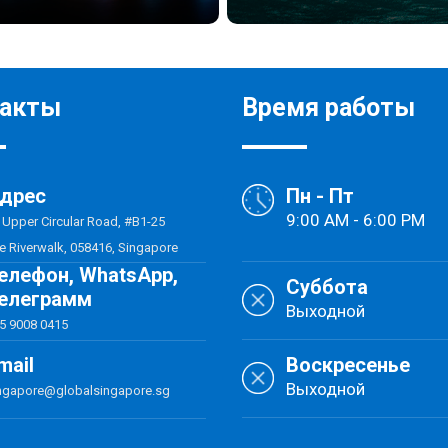
такты
Время работы
дрес
Пн - Пт
9:00 AM - 6:00 PM
 Upper Circular Road, #B1-25
e Riverwalk, 058416, Singapore
елефон, WhatsApp,
Суббота
елеграмм
Выходной
5 9008 0415
Воскресенье
mail
Выходной
ngapore@globalsingapore.sg