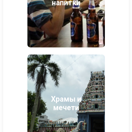
напитки
Храмы и
мечети